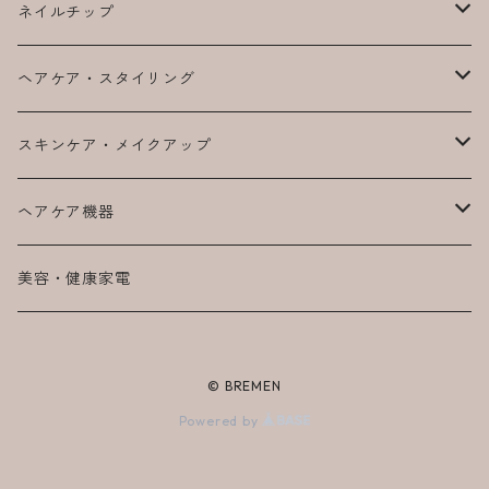
ネイルチップ
デザインチップ
ヘアケア・スタイリング
別売りオプション
N. エヌドット
スキンケア・メイクアップ
フルオーダーチップ
SYSTEM システム
TAKAKO BEAUTY
ヘアケア機器
エルジューダ
Lashaddict
LUMIELINA商品
美容・健康家電
Bioprogramming
© BREMEN
Powered by