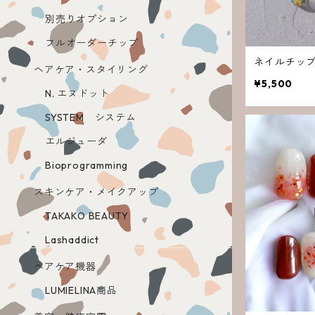
別売りオプション
フルオーダーチップ
ネイルチップN
ヘアケア・スタイリング
¥5,500
N. エヌドット
SYSTEM システム
エルジューダ
Bioprogramming
スキンケア・メイクアップ
TAKAKO BEAUTY
Lashaddict
ヘアケア機器
LUMIELINA商品