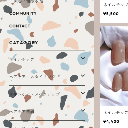
美容・健康家電
ネイルチップN
COMMUNITY
¥5,500
CONTACT
CATAGORY
ネイルチップ
デザインチップ
ヘアケア・スタイリング
別売りオプション
N. エヌドット
スキンケア・メイクアップ
フルオーダーチップ
SYSTEM システム
TAKAKO BEAUTY
ヘアケア機器
ネイルチップN
¥4,400